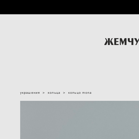
украшения
>
кольца
>
кольцо mona