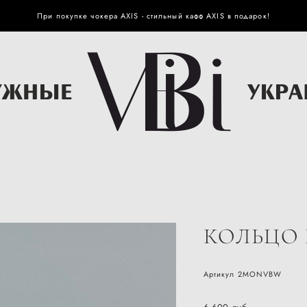
При покупке чокера AXIS - стильный кафф AXIS в подарок!
КОЛЬЦО
Артикул 2MONVBW