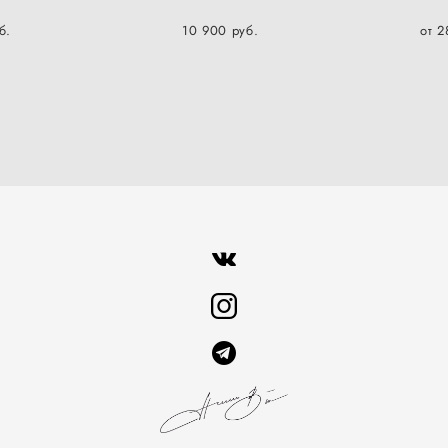
б.
10 900 pуб.
от 2