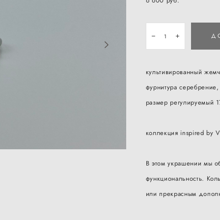
6 600 pуб.
Д
культивированный жемч
фурнитура серебрение,
размер регулируемый 1
коллекция inspired by Vi
В этом украшении мы о
функциональность. Кол
или прекрасным допол