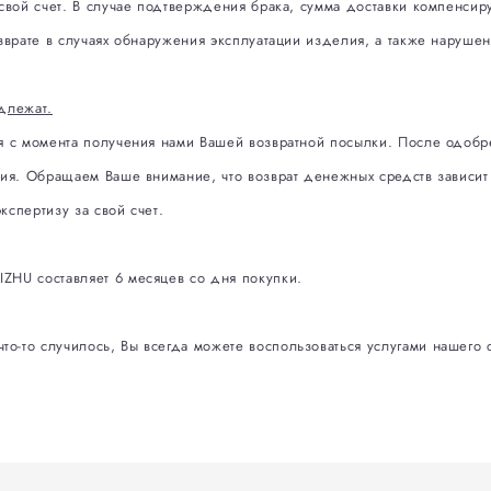
 свой счет. В случае подтверждения брака, сумма доставки компенcиру
озврате в случаях обнаружения эксплуатации изделия, а также наруше
одлежат.
ня с момента получения нами Вашей возвратной посылки. После одоб
кция. Обращаем Ваше внимание, что возврат денежных средств зависит
кспертизу за свой счет.
ZHU составляет 6 месяцев со дня покупки.
о-то случилось, Вы всегда можете воспользоваться услугами нашего