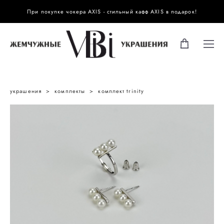
При покупке чокера AXIS - стильный кафф AXIS в подарок!
украшения
>
комплекты
>
комплект trinity