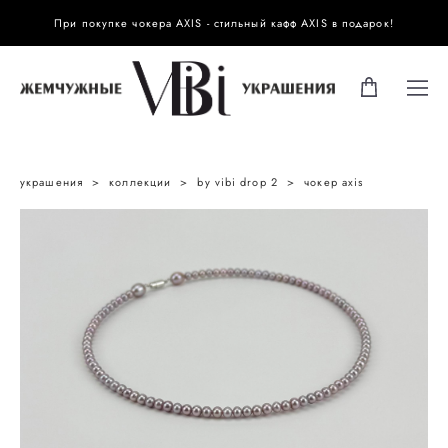
При покупке чокера AXIS - стильный кафф AXIS в подарок!
украшения
>
коллекции
>
by vibi drop 2
>
чокер axis