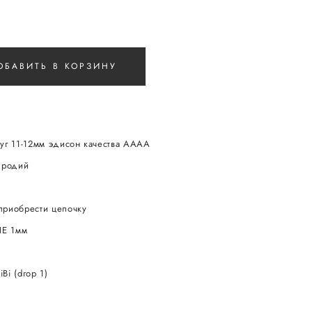
ОБАВИТЬ В КОРЗИНУ
уг 11-12мм эдисон качества АААА
 родий
приобрести цепочку
NE 1мм
Bi (drop 1)