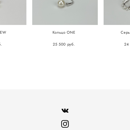
DEW
Кольцо ONE
Серь
б.
25 500 pуб.
24