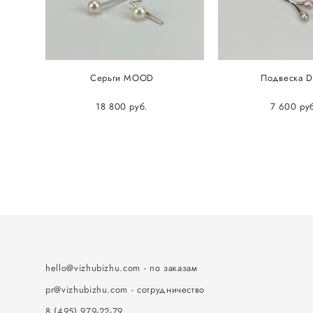
Серьги MOOD
Подвеска 
18 800 pуб.
7 600 pу
hello@vizhubizhu
.
com - по заказам
pr@vizhubizhu.com - сотрудничество
8 (495) 979-22-79