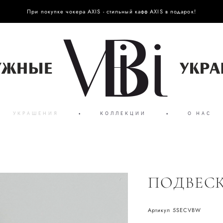
При покупке чокера AXIS - стильный кафф AXIS в подарок!
УКРАШЕНИЯ
•
КОЛЛЕКЦИИ
•
О НАС
ПОДВЕСК
Артикул 5SECVBW