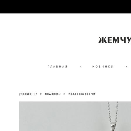
ГЛАВНАЯ
•
НОВИНКИ
•
украшения
>
подвески
>
подвеска secret