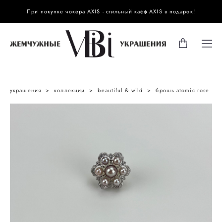
При покупке чокера AXIS - стильный кафф AXIS в подарок!
украшения
>
коллекции
>
beautiful & wild
>
брошь atomic rose